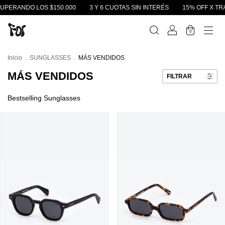
UPERANDO LOS $150.000
3 Y 6 CUOTAS SIN INTERÉS
15% OFF X TRA
0
Inicio
.
SUNGLASSES
.
MÁS VENDIDOS
MÁS VENDIDOS
FILTRAR
Bestselling Sunglasses