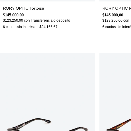
RORY OPTIC Tortoise
RORY OPTIC N
$145.000,00
$145.000,00
$123.250,00
con
Transferencia o depósito
$123.250,00
con
6
cuotas sin interés de
$24.166,67
6
cuotas sin inter