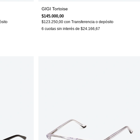
GIGI Tortoise
$145.000,00
ósito
$123.250,00
con
Transferencia o depósito
6
cuotas sin interés de
$24.166,67