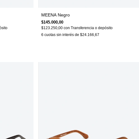
MEENA Negro
$145.000,00
ósito
$123.250,00
con
Transferencia o depósito
6
cuotas sin interés de
$24.166,67