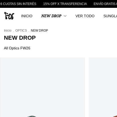
TERÉS
15% OFF X TRANSFERENCIA
ENVÍO GRATIS A TODO EL PAÍS S
INICIO
NEW DROP
VER TODO
SUNGL
Inicio
.
OPTICS
.
NEW DROP
NEW DROP
All Optics FW26