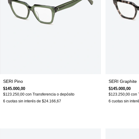
SERI Pino
SERI Graphite
$145.000,00
$145.000,00
$123.250,00
con
Transferencia o depósito
$123.250,00
con
6
cuotas sin interés de
$24.166,67
6
cuotas sin inter