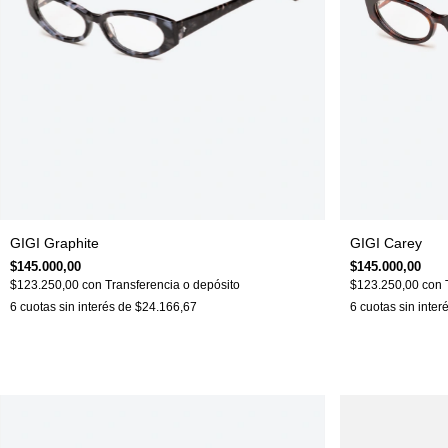
GIGI Graphite
GIGI Carey
$145.000,00
$145.000,00
$123.250,00
con
Transferencia o depósito
$123.250,00
con
6
cuotas sin interés de
$24.166,67
6
cuotas sin inter