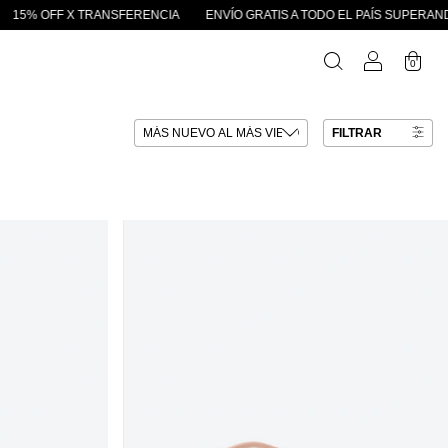
NSFERENCIA
ENVÍO GRATIS A TODO EL PAÍS SUPERANDO LOS $150.000
0
FILTRAR