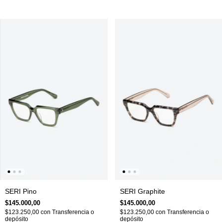
SERI Pino
SERI Graphite
$145.000,00
$145.000,00
$123.250,00
con
Transferencia o
$123.250,00
con
Transferencia o
depósito
depósito