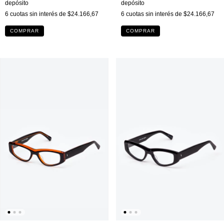
depósito
depósito
6
cuotas sin interés de
$24.166,67
6
cuotas sin interés de
$24.166,67