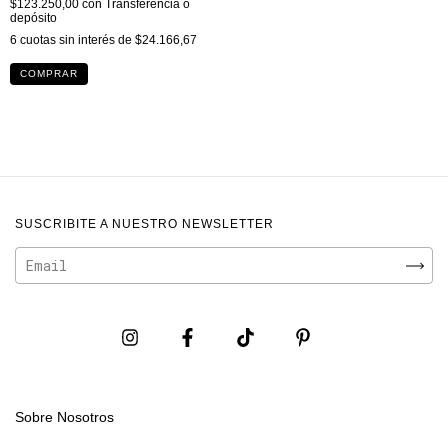
$123.250,00
con
Transferencia o
depósito
6
cuotas sin interés de
$24.166,67
SUSCRIBITE A NUESTRO NEWSLETTER
Sobre Nosotros