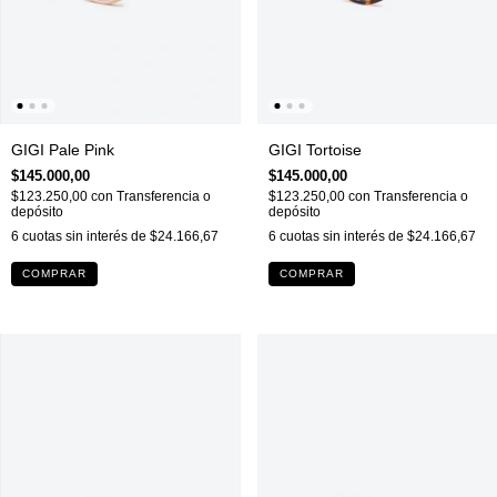
GIGI Pale Pink
GIGI Tortoise
$145.000,00
$145.000,00
$123.250,00
con
Transferencia o
$123.250,00
con
Transferencia o
depósito
depósito
6
cuotas sin interés de
$24.166,67
6
cuotas sin interés de
$24.166,67