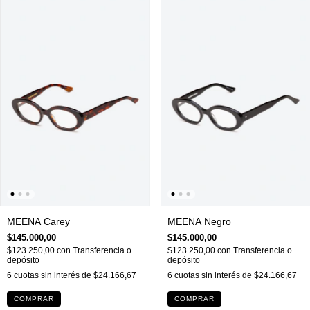
MEENA Carey
MEENA Negro
$145.000,00
$145.000,00
$123.250,00
con
Transferencia o
$123.250,00
con
Transferencia o
depósito
depósito
6
cuotas sin interés de
$24.166,67
6
cuotas sin interés de
$24.166,67