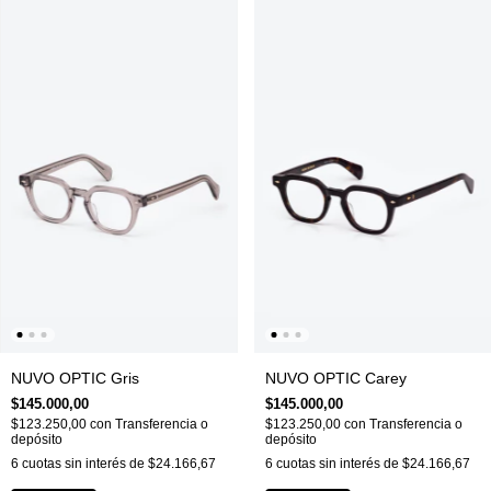
NUVO OPTIC Gris
NUVO OPTIC Carey
$145.000,00
$145.000,00
$123.250,00
con
Transferencia o
$123.250,00
con
Transferencia o
depósito
depósito
6
cuotas sin interés de
$24.166,67
6
cuotas sin interés de
$24.166,67